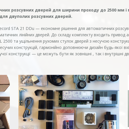
ичних розсувних дверей для ширини проходу до 2500 мм і 
г.для двуполих розсувних дверей.
ecord STA 21 DDu — економне рішення для автоматичних розсув
оматичних лінійних дверей. До складу комплекту входить привод 
L 2500 та ущільнення рухомих стулок дверей з несучою конструкц
несучих конструкцій, гармонійно доповнюючи дизайн будь-якої вхід
ої конструкції — це можуть бути як зовнішні , так і внутрішні дв