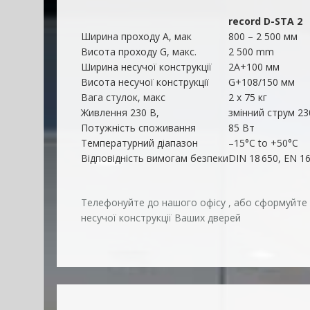
record D-STA 2
Ширина проходу A, мак
800 – 2 500 мм
Висота проходу G, макс.
2 500 mm
Ширина несучої конструкції
2А+100 мм
Висота несучої конструкції
G+108/150 мм
Вага стулок, макс
2 x 75 кг
Живлення 230 В,
змінний струм 23
Потужність споживання
85 Вт
Температурний діапазон
–15°C to +50°C
Відповідність вимогам безпеки
DIN 18 650, EN 16
Телефонуйте до нашого офісу , або сформуйте за
несучої конструкції Ваших дверей