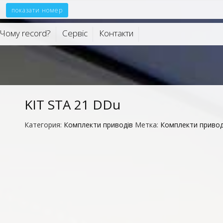
показати номер
Чому record?
Сервiс
Контакти
KIT STA 21 DDu
Категория:
Комплекти приводів
Метка:
Комплекти привод