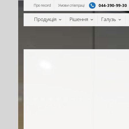
044-390-99-30
Про record
Умови спiвпрацi
Продукцiя
Рішення
Галузь