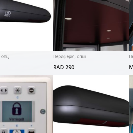
 опції
Периферія, опції
Пе
RAD 290
M