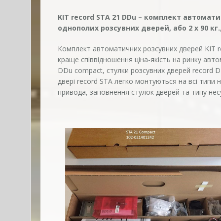
KIT record STA 21 DDu – комплект автомат
однополих розсувних дверей, або 2 x 90 к
Комплект автоматичних розсувних дверей KIT r
краще співвідношення ціна-якість на ринку авт
DDu compact, стулки розсувних дверей record D
двері record STA легко монтуються на всі типи 
привода, заповнення стулок дверей та типу несуч