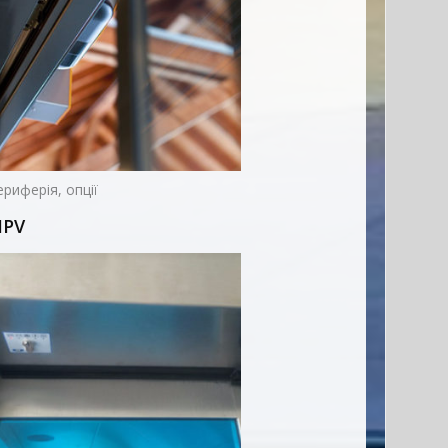
риферія, опції
PV