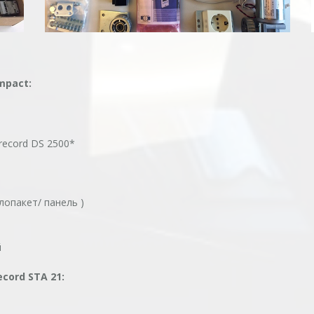
mpact:
record DS 2500*
лопакет/ панель )
й
cord STA 21: