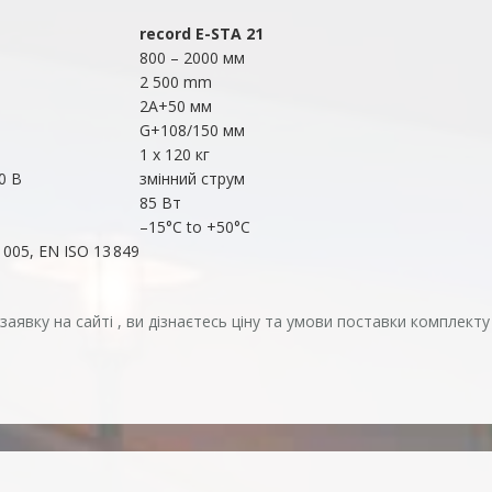
record E-STA 21
800 – 2000 мм
2 500 mm
2А+50 мм
G+108/150 мм
1 х 120 кг
0 В
змінний струм
85 Вт
–15°C to +50°C
 005, EN ISO 13 849
явку на сайті , ви дізнаєтесь ціну та умови поставки комплекту