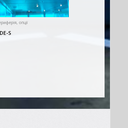
риферія, опції
DE-S