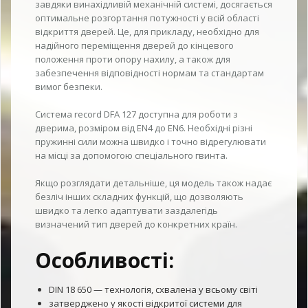
завдяки винахідливій механічній системі, досягається
оптимальне розгортання потужності у всій області
відкриття дверей. Це, для прикладу, необхідно для
надійного переміщення дверей до кінцевого
положення проти опору нахилу, а також для
забезпечення відповідності нормам та стандартам
вимог безпеки.
Система record DFA 127 доступна для роботи з
дверима, розміром від EN4 до EN6. Необхідні різні
пружинні сили можна швидко і точно відрегулювати
на місці за допомогою спеціального гвинта.
Якщо розглядати детальніше, ця модель також надає
безліч інших складних функцій, що дозволяють
швидко та легко адаптувати заздалегідь
визначений тип дверей до конкретних країн.
Особливості:
DIN 18 650 — технологія, схвалена у всьому світі
затверджено у якості відкритої системи для