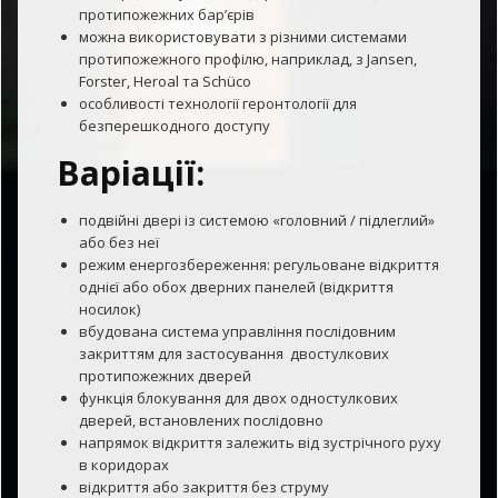
протипожежних бар’єрів
можна використовувати з різними системами
протипожежного профілю, наприклад, з Jansen,
Forster, Heroal та Schüco
особливості технології геронтології для
безперешкодного доступу
Варіації:
подвійні двері із системою «головний / підлеглий»
або без неї
режим енергозбереження: регульоване відкриття
однієї або обох дверних панелей (відкриття
носилок)
вбудована система управління послідовним
закриттям для застосування двостулкових
протипожежних дверей
функція блокування для двох одностулкових
дверей, встановлених послідовно
напрямок відкриття залежить від зустрічного руху
в коридорах
відкриття або закриття без струму